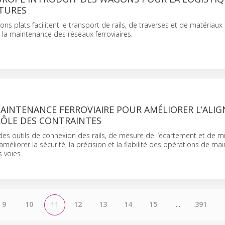
TURES
s plats facilitent le transport de rails, de traverses et de matériaux
t la maintenance des réseaux ferroviaires.
MAINTENANCE FERROVIAIRE POUR AMÉLIORER L’ALI
RÔLE DES CONTRAINTES
es outils de connexion des rails, de mesure de l’écartement et de m
’améliorer la sécurité, la précision et la fiabilité des opérations de ma
 voies.
9
10
12
13
14
15
...
391
11