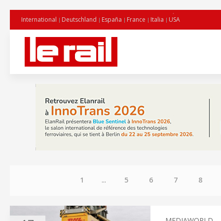
International
Deutschland
España
France
Italia
USA
1
...
5
6
7
8
MEDIAWORLD