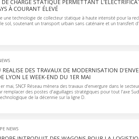
 DE CHARGE STATIQUE PERMETTANT L’ÉLECTRIFICA
YS À COURANT ÉLEVÉ
une technologie de collecteur statique à haute intensité pour la re
e sol, soutenant un transport urbain sans caténaire et un transfert d
 NEWS
 REALISE DES TRAVAUX DE MODERNISATION D'ENV
DE LYON LE WEEK-END DU 1ER MAI
er mai, SNCF Réseau mènera des travaux d'envergure dans le secteur
 remplacer des postes d'aiguillages stratégiques pour tout l'axe Sud
technologique de la décennie sur la ligne D.
OPE NEWS
EUROPE INTRODUIT DES WAGONS POUR LA LOGISTIQ