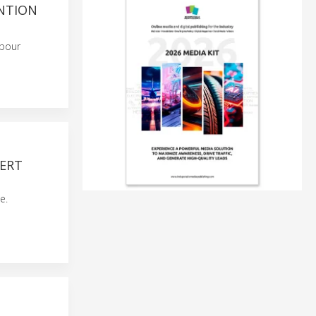
NTION
 pour
VERT
e.