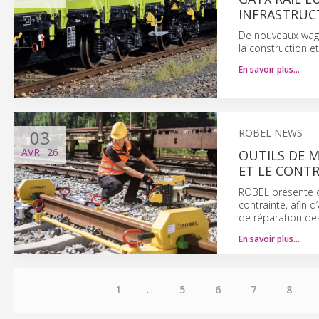
INFRASTRUC
De nouveaux wagon
la construction e
En savoir plus…
03
ROBEL NEWS
AVR.
'26
OUTILS DE 
ET LE CONT
ROBEL présente d
contrainte, afin d
de réparation des
En savoir plus…
1
...
5
6
7
8