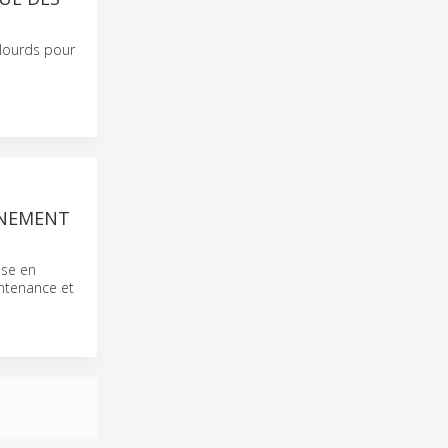
 lourds pour
GNEMENT
ise en
intenance et