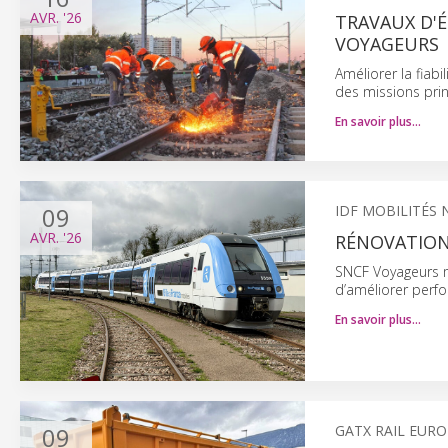
AVR.
'26
TRAVAUX D'É
VOYAGEURS
Améliorer la fiabi
des missions prin
En savoir plus…
09
IDF MOBILITÉS
AVR.
'26
RÉNOVATION 
SNCF Voyageurs mo
d’améliorer perfo
En savoir plus…
09
GATX RAIL EUR