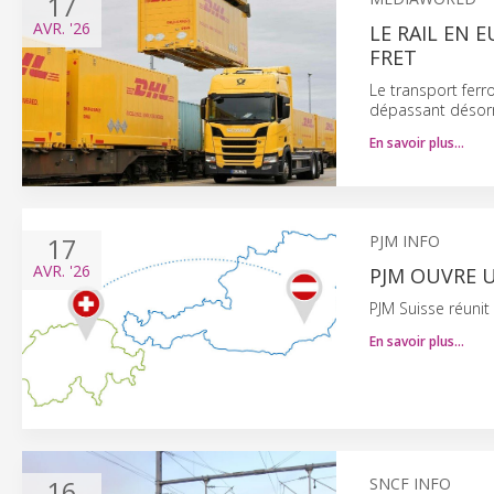
17
AVR.
'26
LE RAIL EN 
FRET
Le transport ferr
dépassant désorm
En savoir plus…
17
PJM INFO
AVR.
'26
PJM OUVRE U
PJM Suisse réuni
En savoir plus…
16
SNCF INFO