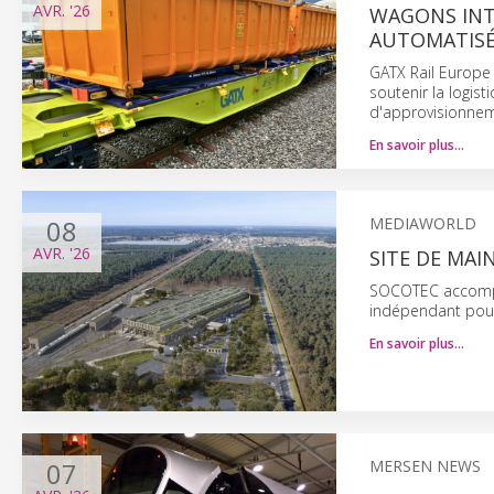
AVR.
'26
WAGONS INT
AUTOMATISÉ
GATX Rail Europe
soutenir la logist
d'approvisionne
En savoir plus…
08
MEDIAWORLD
AVR.
'26
SITE DE MA
SOCOTEC accompag
indépendant pour 
En savoir plus…
07
MERSEN NEWS