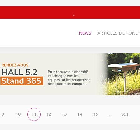
NEWS
ARTICLES DE FOND
9
10
12
13
14
15
...
391
11