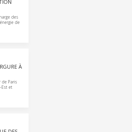
TION
charge des
’énergie de
ERGURE À
 de Paris
-Est et
UE DES