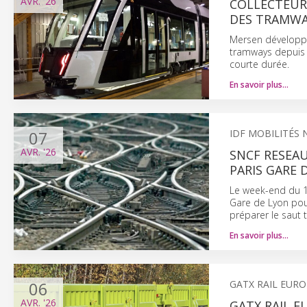
AVR.
'26
COLLECTEUR
DES TRAMWA
Mersen développe 
tramways depuis l
courte durée.
En savoir plus…
07
IDF MOBILITÉS
AVR.
'26
SNCF RESEAU
PARIS GARE 
Le week-end du 1
Gare de Lyon pour
préparer le saut 
En savoir plus…
06
GATX RAIL EUR
AVR.
'26
GATX RAIL 