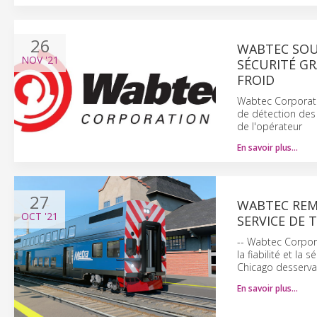
26
WABTEC SOUT
NOV
'21
SÉCURITÉ G
FROID
Wabtec Corporatio
de détection des 
de l'opérateur
En savoir plus…
27
WABTEC REM
OCT
'21
SERVICE DE 
-- Wabtec Corpor
la fiabilité et la
Chicago desservan
En savoir plus…