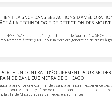
IENT LA SNCF DANS SES ACTIONS D’AMÉLIORATIO
RÂCE À LA TECHNOLOGIE DE DÉTECTION DES MOUV
n (NYSE : WAB) a annoncé aujourd'hui qu'elle fournira à la SNCF la t
mouvements à froid (CMD) pour la dernière génération de trains à gr
PORTE UN CONTRAT D'ÉQUIPEMENT POUR MODERN
TRAIN DE BANLIEUE METRA DE CHICAGO
ation a annoncé une commande visant à améliorer l'expérience des 
 sécurité pour Metra, le système de train de banlieue de la région métr
t la ville de Chicago et ses banlieues environnantes