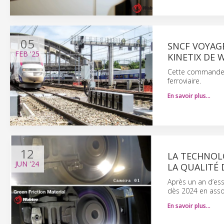
05
SNCF VOYAG
FEB
'25
KINETIX DE 
Cette commande pe
ferroviaire.
En savoir plus…
12
LA TECHNOL
JUN
'24
LA QUALITÉ 
Après un an d’ess
dès 2024 en assoc
En savoir plus…