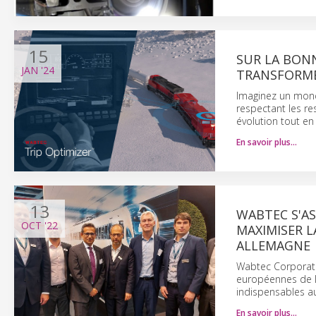
15
SUR LA BONN
JAN
'24
TRANSFORME 
Imaginez un monde
respectant les re
évolution tout e
En savoir plus…
13
WABTEC S'AS
OCT
'22
MAXIMISER L
ALLEMAGNE
Wabtec Corporatio
européennes de l
indispensables a
En savoir plus…