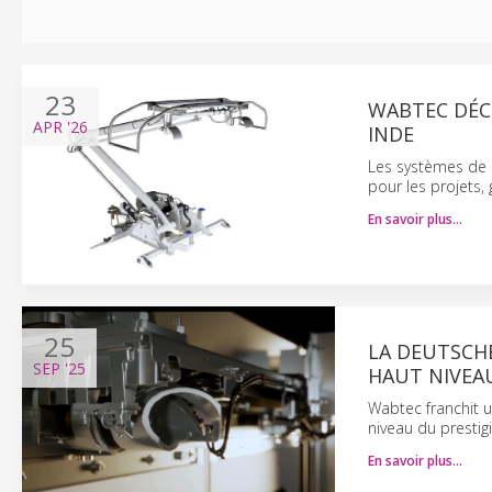
23
WABTEC DÉC
APR
'26
INDE
Les systèmes de p
pour les projets, 
En savoir plus…
25
LA DEUTSCHE
SEP
'25
HAUT NIVEA
Wabtec franchit u
niveau du prestig
En savoir plus…