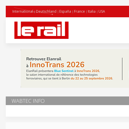
International
Deutschland
España
France
Italia
USA
WABTEC INFO