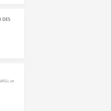
N DES
 MASU, un