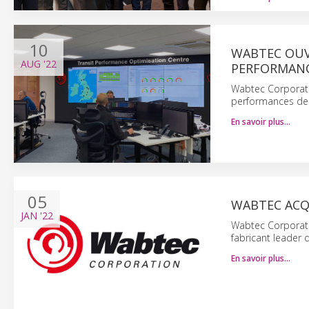
10
WABTEC OUV
AUG
'22
PERFORMANC
Wabtec Corporati
performances des
En savoir plus…
05
WABTEC ACQU
JAN
'22
Wabtec Corporatio
fabricant leader d
En savoir plus…