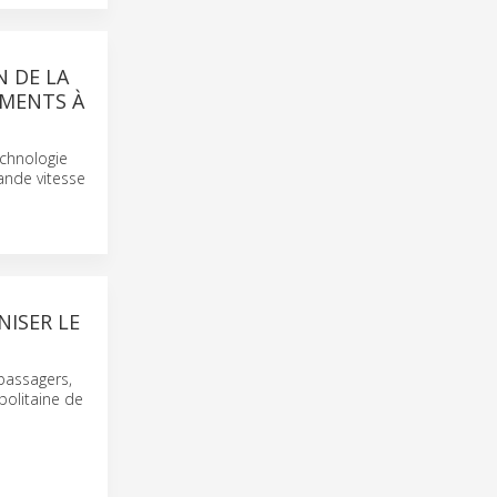
N DE LA
EMENTS À
echnologie
ande vitesse
ISER LE
passagers,
opolitaine de