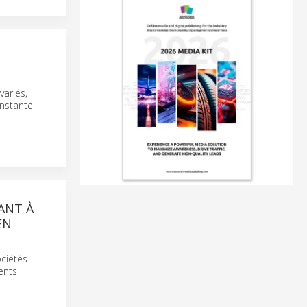
variés,
onstante
ANT À
EN
ociétés
ents