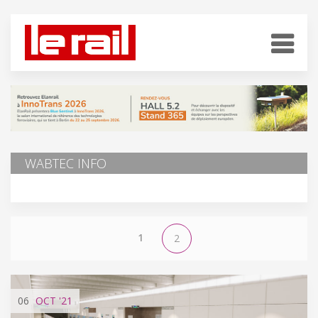
WABTEC INFO
1
2
06
OCT
'21