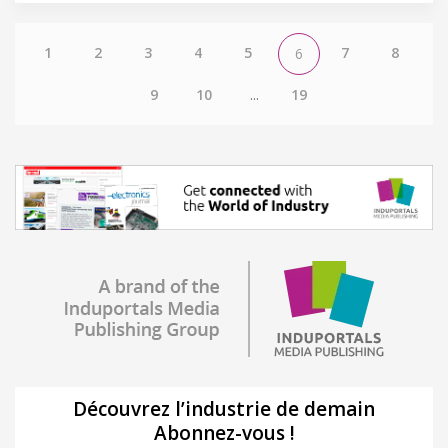
1
2
3
4
5
7
8
6
9
10
...
19
Découvrez l’industrie de demain
Abonnez-vous !