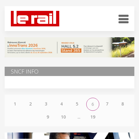
SNCF INFO
1
2
3
4
5
7
8
6
9
10
...
19