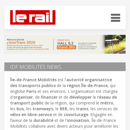
IDF MOBILITÉS NEWS
Île-de-France Mobilités
est l'
autorité organisatrice
des transports publics
de la
région Île-de-France
, qui
englobe
Paris
et ses environs. L'organisation est chargée
d'
organiser
, de
financer
et de
développer
le
réseau de
transport public
de la région, qui comprend le
métro
,
les
bus
, les
tramways
, le
RER
, les
trains
, les services de
vélos en libre-service
et de
covoiturage
. Engagée en
faveur de la
durabilité
et de l'
innovation
, Île-de-France
Mobilités collabore avec divers acteurs pour améliorer les