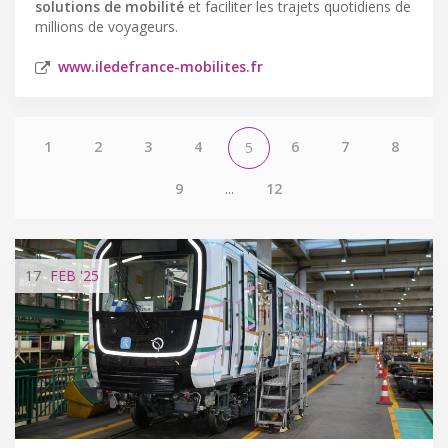
solutions de mobilité
et faciliter les trajets quotidiens de
millions de voyageurs.
www.iledefrance-mobilites.fr
1
2
3
4
6
7
8
5
9
...
12
17
FEB
'25