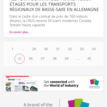
ÉTAGES POUR LES TRANSPORTS
RÉGIONAUX DE BASSE-SAXE EN ALLEMAGNE
Dans le cadre d’un contrat de près de 760 millions
d’euros, la LNVG recevra 34 trains modernes Coradia
Stream Haute capacité.
En savoir plus…
1
...
29
30
31
32
33
34
36
37
38
39
...
45
35