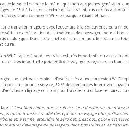
icative lorsque l'on pose la même question aux jeunes générations. 
és de 25 à 34 ans ont déclaré qu'ils seraient plus enclins à choisir le
ient accès à une connexion Wi-Fi embarquée rapide et fiable
t une transition majeure avec l’ouverture à la concurrence et la fin 
une véritable amélioration de l'expérience des passagers pour attirer t
us écologique. Dans cette quête de l’amélioration, le secteur se tour
t du rail.
on Wi-Fi rapide à bord des trains est très importante ou assez impor
ante ou très importante pour 76% des voyageurs réguliers en train. Il
rogées ne sont pas certaines d'avoir accès à une connexion Wi-Fi rapi
e importante pour ce service, 82 % des personnes interrogées ayant 
e d'activités en ligne, y compris pour travailler ou diffuser en direct du
claré :
"Il est bien connu que le rail est l'une des formes de transpo
emps qu'un transfert modal des options de voyage plus polluantes v
bone et, à terme, atteindre le zéro net. C'est pourquoi il est essen
pour attirer davantage de passagers dans nos trains et les détourn