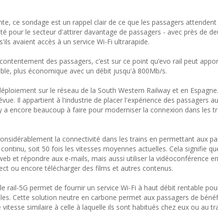
fonte, ce sondage est un rappel clair de ce que les passagers attendent
ité pour le secteur d'attirer davantage de passagers - avec près de de
ils avaient accès à un service Wi-Fi ultrarapide.
contentement des passagers, c’est sur ce point qu’evo rail peut appo
able, plus économique avec un débit jusqu'à 800Mb/s.
déploiement sur le réseau de la South Western Railway et en Espagne
e. Il appartient à l'industrie de placer l'expérience des passagers a
y a encore beaucoup à faire pour moderniser la connexion dans les tr
r considérablement la connectivité dans les trains en permettant aux p
ontinu, soit 50 fois les vitesses moyennes actuelles. Cela signifie qu
eb et répondre aux e-mails, mais aussi utiliser la vidéoconférence e
rect ou encore télécharger des films et autres contenus.
le rail-5G permet de fournir un service Wi-Fi à haut débit rentable po
biles. Cette solution neutre en carbone permet aux passagers de bénéf
itesse similaire à celle à laquelle ils sont habitués chez eux ou au tra