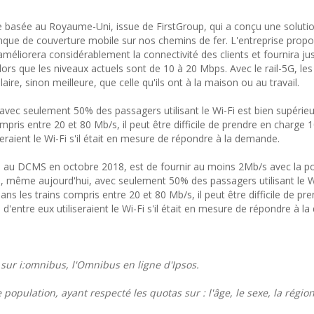
ire basée au Royaume-Uni, issue de FirstGroup, qui a conçu une soluti
anque de couverture mobile sur nos chemins de fer. L'entreprise prop
 améliorera considérablement la connectivité des clients et fournira ju
alors que les niveaux actuels sont de 10 à 20 Mbps. Avec le rail-5G, le
ire, sinon meilleure, que celle qu'ils ont à la maison ou au travail.
avec seulement 50% des passagers utilisant le Wi-Fi est bien supérieu
ris entre 20 et 80 Mb/s, il peut être difficile de prendre en charge 
seraient le Wi-Fi s'il était en mesure de répondre à la demande.
u DCMS en octobre 2018, est de fournir au moins 2Mb/s avec la pos
é, même aujourd'hui, avec seulement 50% des passagers utilisant le W
s les trains compris entre 20 et 80 Mb/s, il peut être difficile de pr
d'entre eux utiliseraient le Wi-Fi s'il était en mesure de répondre à l
e sur i:omnibus, l'Omnibus en ligne d'Ipsos.
 population, ayant respecté les quotas sur : l'âge, le sexe, la région