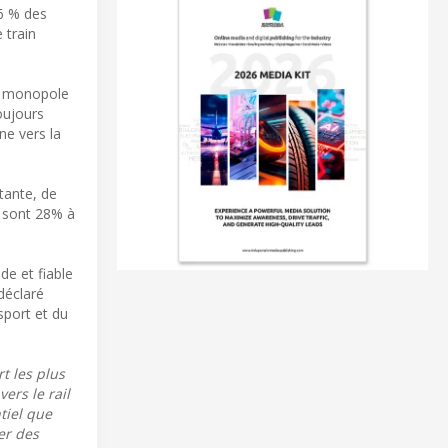
46 % des
 train
du monopole
oujours
ne vers la
tante, de
s sont 28% à
de et fiable
déclaré
 sport et du
rt les plus
ers le rail
tiel que
er des