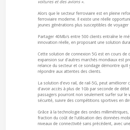
voitures et des avions ».
Alors que le secteur ferroviaire est en pleine re
ferroviaire moderne. Il existe une réelle opportun
jeunes générations plus susceptibles de voyager s'
Partager 40Mb/s entre 500 clients entraîne le mé
innovation réelle, en proposant une solution dur
Cette solution de connexion 5G est en cours de 
expansion sur d'autres marchés mondiaux est prévu
relance du secteur et ce sondage démontre qu’il 
répondre aux attentes des clients.
La solution d'evo rail, de rail-5G, peut améliore
d'avoir accès à plus de 1Gb par seconde de débit c
passagers pourront non seulement surfer sur le w
sécurité, suivre des compétitions sportives en di
Grâce à la technologie des ondes millimétriques, 
fraction du coût de l'utilisation des données mo
niveaux de connectivité sans précédent, avec une v