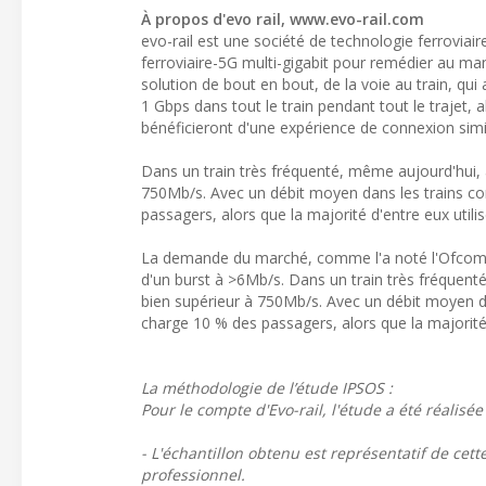
À propos d'evo rail, www.evo-rail.com
evo-rail est une société de technologie ferrovia
ferroviaire-5G multi-gigabit pour remédier au m
solution de bout en bout, de la voie au train, qui
1 Gbps dans tout le train pendant tout le trajet, 
bénéficieront d'une expérience de connexion simila
Dans un train très fréquenté, même aujourd'hui, 
750Mb/s. Avec un débit moyen dans les trains comp
passagers, alors que la majorité d'entre eux utili
La demande du marché, comme l'a noté l'Ofcom a
d'un burst à >6Mb/s. Dans un train très fréquent
bien supérieur à 750Mb/s. Avec un débit moyen dan
charge 10 % des passagers, alors que la majorité 
La méthodologie de l’étude IPSOS :
Pour le compte d'Evo-rail, l'étude a été réalisé
- L'échantillon obtenu est représentatif de cette
professionnel.