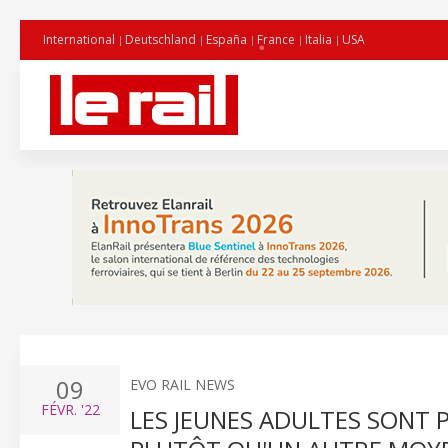
International
Deutschland
España
France
Italia
USA
09
EVO RAIL NEWS
FÉVR.
'22
LES JEUNES ADULTES SONT P