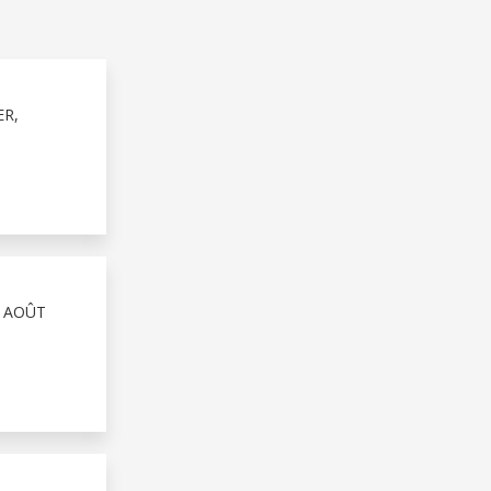
ER,
4 AOÛT