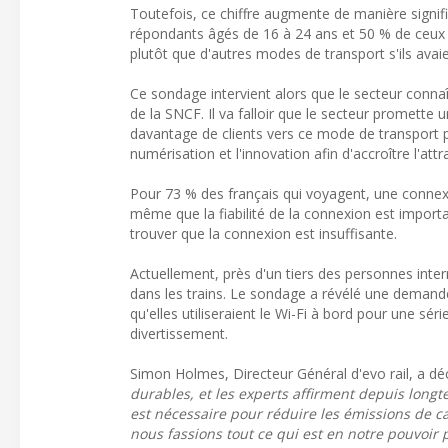
Toutefois, ce chiffre augmente de manière signif
répondants âgés de 16 à 24 ans et 50 % de ceux âg
plutôt que d'autres modes de transport s'ils ava
Ce sondage intervient alors que le secteur connaî
de la SNCF. Il va falloir que le secteur promette 
davantage de clients vers ce mode de transport pl
numérisation et l'innovation afin d'accroître l'attrai
Pour 73 % des français qui voyagent, une connexi
même que la fiabilité de la connexion est import
trouver que la connexion est insuffisante.
Actuellement, près d'un tiers des personnes inter
dans les trains. Le sondage a révélé une demand
qu'elles utiliseraient le Wi-Fi à bord pour une séri
divertissement.
Simon Holmes, Directeur Général d'evo rail, a dé
durables, et les experts affirment depuis longt
est nécessaire pour réduire les émissions de car
nous fassions tout ce qui est en notre pouvoir 