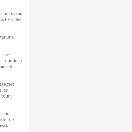
 d'un réseau
ux tiers des
rter une
. Une
u cœur de la
ains et
assagers
e les
n toute
ur une
icier de
vail.