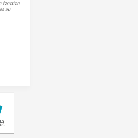
n fonction
ves au