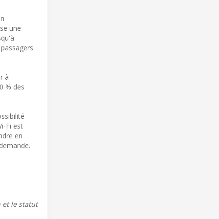
on
ose une
squ'à
s passagers
r à
10 % des
sibilité
i-Fi est
endre en
a demande.
 et le statut