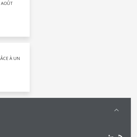
4 AOÛT
RÂCE À UN