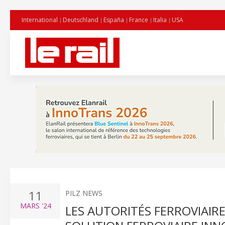
International
Deutschland
España
France
Italia
USA
11
PILZ NEWS
MARS
'24
LES AUTORITÉS FERROVIAIR