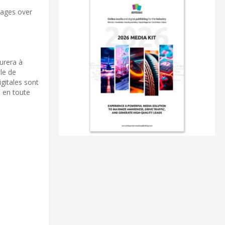
sages over
urera à
ple de
gitales sont
t en toute