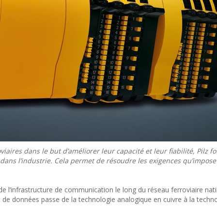
aires dans le but d’améliorer leur capacité et leur fiabilité, Pilz f
s dans l’industrie. Cela permet de résoudre les exigences qu’impose
e l’infrastructure de communication le long du réseau ferroviaire nati
rt de données passe de la technologie analogique en cuivre à la techn