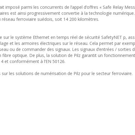
it imposé parmi les concurrents de l’appel d’offres « Safe Relay Mes
iaires est ainsi progressivement convertie à la technologie numérique.
 réseau ferroviaire suédois, soit 14 200 kilomètres.
e sur le système Ethernet en temps réel de sécurité SafetyNET p, ass
illage et les armoires électriques sur le réseau. Cela permet par exem
seau ou de commander des signaux. Les signaux d’entrées / sorties di
 fibre optique. De plus, la solution de Pilz garantit un fonctionnemen
SIL 4 et conformément à l’EN 50126.
r les solutions de numérisation de Pilz pour le secteur ferroviaire.