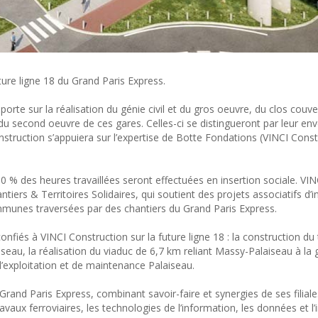
ure ligne 18 du Grand Paris Express.
porte sur la réalisation du génie civil et du gros oeuvre, du clos couve
du second oeuvre de ces gares. Celles-ci se distingueront par leur en
truction s’appuiera sur l’expertise de Botte Fondations (VINCI Const
 % des heures travaillées seront effectuées en insertion sociale. VIN
ers & Territoires Solidaires, qui soutient des projets associatifs d’i
 communes traversées par des chantiers du Grand Paris Express.
 confiés à VINCI Construction sur la future ligne 18 : la construction d
iseau, la réalisation du viaduc de 6,7 km reliant Massy-Palaiseau à la
d’exploitation et de maintenance Palaiseau.
 Grand Paris Express, combinant savoir-faire et synergies de ses filiale
vaux ferroviaires, les technologies de l’information, les données et l’