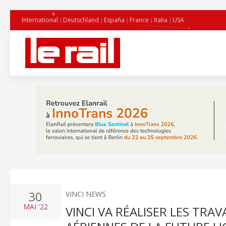
International
Deutschland
España
France
Italia
USA
30
VINCI NEWS
MAI
'22
VINCI VA RÉALISER LES TR