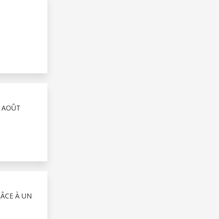
4 AOÛT
RÂCE À UN