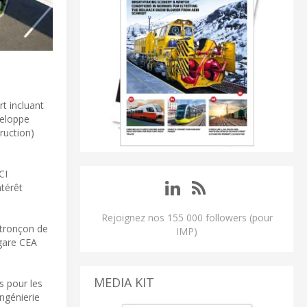
rt incluant
veloppe
ruction)
CI
ntérêt
Rejoignez nos 155 000 followers (pour
u tronçon de
IMP)
 gare CEA
MEDIA KIT
s pour les
ingénierie