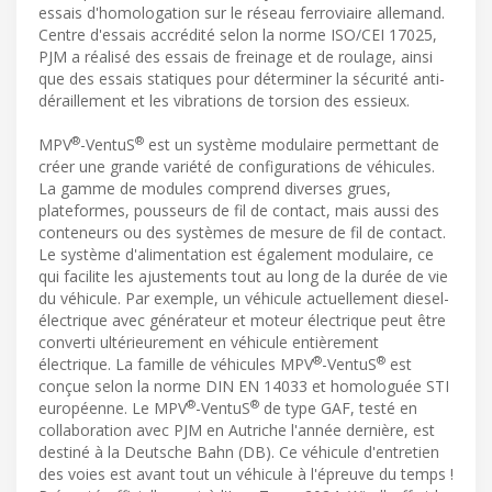
essais d'homologation sur le réseau ferroviaire allemand.
Centre d'essais accrédité selon la norme ISO/CEI 17025,
PJM a réalisé des essais de freinage et de roulage, ainsi
que des essais statiques pour déterminer la sécurité anti-
déraillement et les vibrations de torsion des essieux.
®
®
MPV
-VentuS
est un système modulaire permettant de
créer une grande variété de configurations de véhicules.
La gamme de modules comprend diverses grues,
plateformes, pousseurs de fil de contact, mais aussi des
conteneurs ou des systèmes de mesure de fil de contact.
Le système d'alimentation est également modulaire, ce
qui facilite les ajustements tout au long de la durée de vie
du véhicule. Par exemple, un véhicule actuellement diesel-
électrique avec générateur et moteur électrique peut être
converti ultérieurement en véhicule entièrement
®
®
électrique. La famille de véhicules MPV
-VentuS
est
conçue selon la norme DIN EN 14033 et homologuée STI
®
®
européenne. Le MPV
-VentuS
de type GAF, testé en
collaboration avec PJM en Autriche l'année dernière, est
destiné à la Deutsche Bahn (DB). Ce véhicule d'entretien
des voies est avant tout un véhicule à l'épreuve du temps !