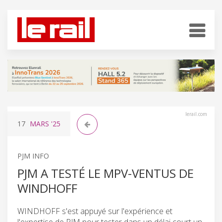
lerail.com
17
MARS
'25
PJM INFO
PJM A TESTÉ LE MPV-VENTUS DE
WINDHOFF
WINDHOFF s'est appuyé sur l'expérience et
l'expertise de PJM pour tester dans un délai court un