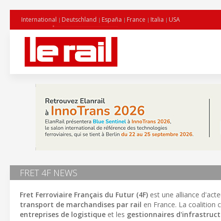
International
Deutschland
España
France
Italia
USA
FRET 4F NEWS
Fret Ferroviaire Français du Futur (4F)
est une alliance d'act
transport de marchandises par rail
en France. La coalition c
entreprises de logistique
et les
gestionnaires d'infrastruc