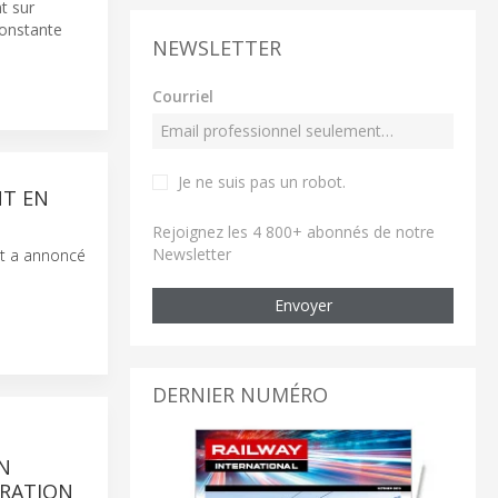
nt sur
constante
NEWSLETTER
Courriel
Je ne suis pas un robot
.
NT EN
Rejoignez les 4 800+ abonnés de notre
Newsletter
et a annoncé
Envoyer
DERNIER NUMÉRO
S
N
ORATION