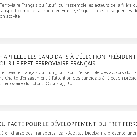
t Ferroviaire Français du Futur), qui rassemble les acteurs de la filière d
 transport combiné rail-route en France, s’inquiète des onséquences de
on activité
4F APPELLE LES CANDIDATS À L’ÉLECTION PRÉSIDENT
OUR LE FRET FERROVIAIRE FRANÇAIS
t Ferroviaire Français du Futur), qui réunit l’ensemble des acteurs du fret
une Charte d’engagement à l’attention des candidats à l’élection présid
et Ferroviaire du Futur…. Osons agir ! »
DU PACTE POUR LE DÉVELOPPEMENT DU FRET FERRO
ué en charge des Transports, Jean-Baptiste Djebbari, a présenté lundi 