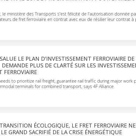
r, le ministère des Transports s'est félicité de l'autorisation donnée p
urs de fret ferroviaire en contrat avec eux de résilier leur contrat à 
 SALUE LE PLAN D'INVESTISSEMENT FERROVIAIRE DE
 DEMANDE PLUS DE CLARTÉ SUR LES INVESTISSEM
T FERROVIAIRE
eds to prioritize rail freight, guarantee rail traffic during major work
rmodal terminals for combined transport, says 4F Alliance.
A TRANSITION ÉCOLOGIQUE, LE FRET FERROVIAIRE NE
 LE GRAND SACRIFIÉ DE LA CRISE ÉNERGÉTIQUE