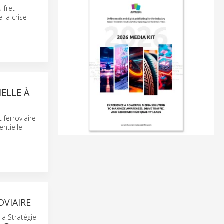
u fret
 la crise
IELLE À
 ferroviaire
entielle
VIAIRE
la Stratégie