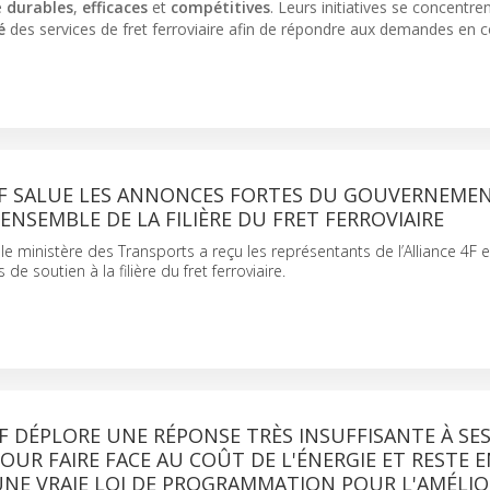
e
durables
,
efficaces
et
compétitives
. Leurs initiatives se concentre
é
des services de fret ferroviaire afin de répondre aux demandes en 
 4F SALUE LES ANNONCES FORTES DU GOUVERNEME
’ENSEMBLE DE LA FILIÈRE DU FRET FERROVIAIRE
le ministère des Transports a reçu les représentants de l’Alliance 4F 
de soutien à la filière du fret ferroviaire.
4F DÉPLORE UNE RÉPONSE TRÈS INSUFFISANTE À SE
UR FAIRE FACE AU COÛT DE L'ÉNERGIE ET RESTE E
UNE VRAIE LOI DE PROGRAMMATION POUR L'AMÉLI