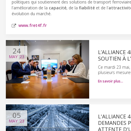
politiques qui soutiennent des solutions de transport ferroviair
l'amélioration de la
capacité
, de la
fiabilité
et de l'
attractivit
évolution du marché.
www.fret4f.fr
24
L’ALLIANCE
MAY
'23
SOUTIEN À L
Ce mardi 23 mai, 
plusieurs mesures 
En savoir plus…
05
L'ALLIANCE 
MAY
'23
DEMANDES PO
ATTENTE D'