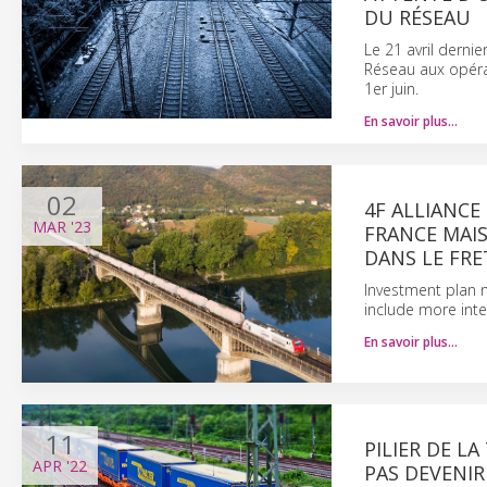
DU RÉSEAU
Le 21 avril dernie
Réseau aux opérate
1er juin.
En savoir plus…
02
4F ALLIANCE
MAR
'23
FRANCE MAIS
DANS LE FRE
Investment plan ne
include more inte
En savoir plus…
11
PILIER DE L
APR
'22
PAS DEVENIR