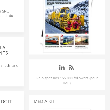
ar SNCF
partir du
 LA
ENTS
 periods, and
Rejoignez nos 155 000 followers (pour
IMP)
MEDIA KIT
 DOIT