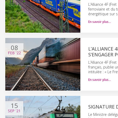
L’Alliance 4F (Fre
ferroviaire et du
énergétique sur s
En savoir plus…
08
L’ALLIANCE 
FEB
'22
S’ENGAGER P
L’Alliance 4F (Fre
français, publie 
intitulée : « Le Fr
En savoir plus…
15
SIGNATURE 
SEP
'21
Le Ministre délég