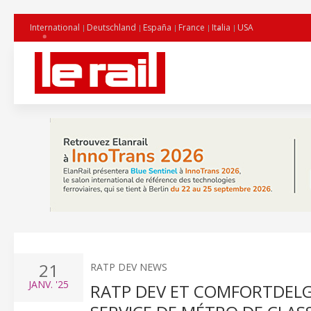
International
Deutschland
España
France
Italia
USA
21
RATP DEV NEWS
JANV.
'25
RATP DEV ET COMFORTDELG