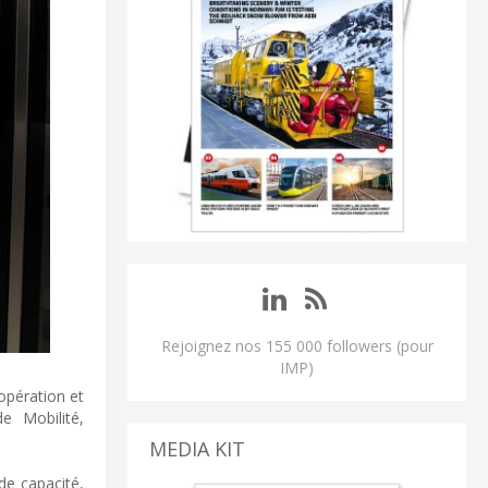
Rejoignez nos 155 000 followers (pour
IMP)
opération et
e Mobilité,
MEDIA KIT
de capacité,