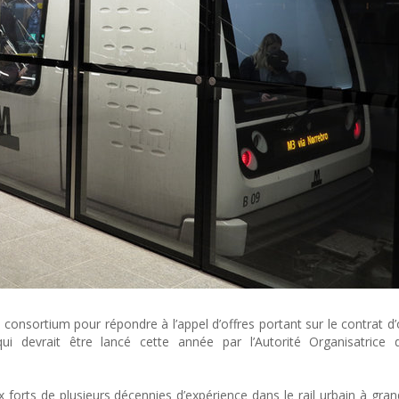
onsortium pour répondre à l’appel d’offres portant sur le contrat d’
evrait être lancé cette année par l’Autorité Organisatrice d
 forts de plusieurs décennies d’expérience dans le rail urbain à gran