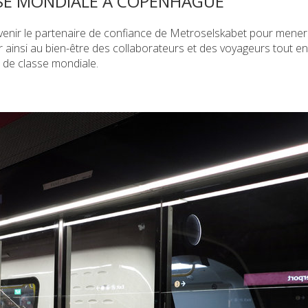
SSE MONDIALE À COPENHAGUE
enir le partenaire de confiance de Metroselskabet pour mener
r ainsi au bien-être des collaborateurs et des voyageurs tout en
 de classe mondiale.