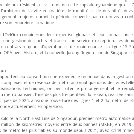
ndiale aux résidents et visiteurs de cette capitale dynamique qu’est
’ambition de la ville en matière de mobilité et de durabilité, devra
ongement majeurs durant la période couverte par ce nouveau contr
ire son empreinte climatique.
rtDelGro combineront leur expertise globale et leur connaissance
 une gestion des actifs efficace et un service d’exception. Les deux
ux contrats majeurs d’opération et de maintenance : la ligne 15 
m ORA avec Alstom, et la nouvelle Jurong Region Line de Singapour d
ion
apportent au consortium une expérience reconnue dans la gestion 
s complexes et de réseaux de métro automatique dans des villes telle
éalisations techniques, on peut citer le prolongement et le remp
 métro parisien, l’une des plus fréquentées du réseau, réalisée sans 
piques de 2024, ainsi que l’ouverture des lignes 1 et 2 du métro de R
onde actuellement en opération.
, exploite la North East Line de Singapour, premier métro automatisé
du million de kilomètres moyens entre deux pannes (MKBF) en 2019. E
es de métro les plus fiables au monde depuis 2021, avec 8,149 mill