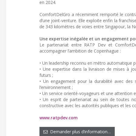
en 2024.
ComfortDelGro a récemment remporté le contrat 
d’une joint-venture. Elle exploite enfin la franch
de 343 kilomètres de voies entre Singapour, la No
Une expertise inégalée et un engagement pou
Le partenariat entre RATP Dev et ComfortDel
accompagner l’ambition de Copenhague :
• Un leadership reconnu en métro automatique po
• Une expertise dans la livraison de mises à j
futurs ;
• Un engagement pour la durabilité avec des s
l’environnement ;
• Un service orienté-voyageurs et une attention exc
• Un esprit de partenariat au sein de toutes n
constructive avec les autorités publiques et le
www.ratpdev.com
Demander plus d’information…