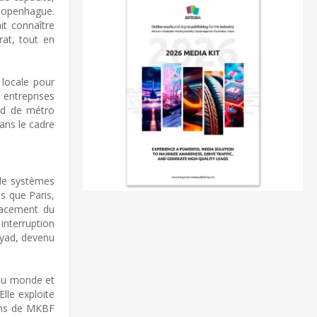
 Copenhague.
it connaître
at, tout en
 locale pour
 entreprises
Sud de métro
ans le cadre
de systèmes
s que Paris,
lacement du
interruption
iyad, devenu
 au monde et
lle exploite
ions de MKBF