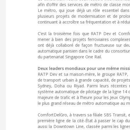
afin d’offrir des services de métro de classe mo
Le métro, qui joue déjà un rôle essentiel dans l
plusieurs projets de modernisation et de prol
continuant à accroître sa fréquentation et à rédu
C’est la troisième fois que RATP Dev et Comfo
mener à bien des projets ferroviaires complexes,
ont déjà collaboré de façon fructueuse sur de
automatique parisien dans le cadre du consortiu
du partenariat Singapore One Rail.
Deux leaders mondiaux pour une même miss
RATP Dev et sa maison-mère, le groupe RATP, 
de transport urbain à grande capacité, de projet
Sydney, Doha ou Riyad. Parmi leurs récentes r
système automatique de pilotage de la ligne 14 du
majeure de trafic et à l’heure pour les Jeux Olym
le plus grand réseau de métro automatique au m
ComfortDelGro, à travers sa filiale SBS Transit
première ligne de la cité-État à passer le cap 
aussi la Downtown Line, classée parmi les lign