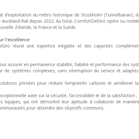
d’exploitation du métro historique de Stockholm (Tunnelbanan), d
ise Auckland Rail depuis 2022. Au total, ComfortDelGro opère ou mobili
uvelle-Zélande, la France et la Suède.
r l’excellence
Gro réunit une expertise inégalée et des capacités complémen
ur assurer en permanence stabilité, fiabilité et performance des sys
our de systèmes complexes, sans interruption du service et adapté
olutions primées pour réduire l’empreinte carbone et améliorer l
eptionnelle axée sur la sécurité, l’accessibilité et de la satisfaction ;
os équipes, qui ont démontré leur aptitude à collaborer de manièr
s communautés pour atteindre des objectifs communs.