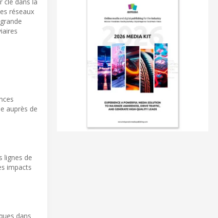
 clé dans la
 des réseaux
 grande
iaires
ances
ale auprès de
s lignes de
les impacts
iques dans