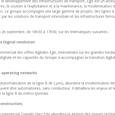
e développement des infrastructures de transport, Egis est un acteur
res, le soutien à l'exploitation et à la maintenance, la modernisation
tures. Le groupe accompagne une large gamme de projets, des lignes à
ar les solutions de transport interurbain et les infrastructures ferrov
i 26 septembre, de 16h30 à 17h30, sur les thématiques suivantes :
e Digital revolution
ercial des offres digitales Egis, interviendra sur les grandes tend
 digitale et les capacités du Groupe à accompagner la transition digit
n operating networks
(Automatisation de la ligne B de Lyon), abordera la modernisation de
vent être automatisées, sans conducteur. Il détaillera les enjeux et 
la ligne B du métro lyonnais.
onstruction,
e commercial Tunnels chez Egis abordera la gestion des risques techn