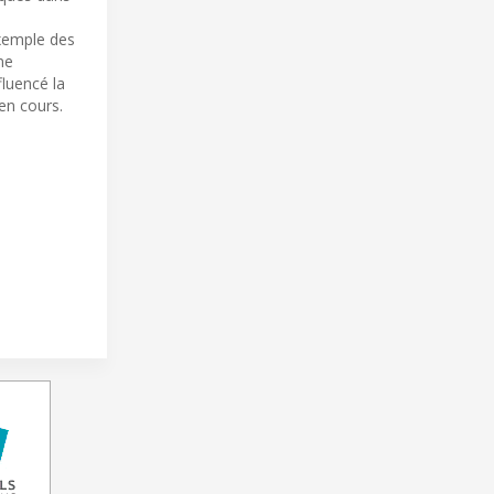
exemple des
ne
fluencé la
en cours.