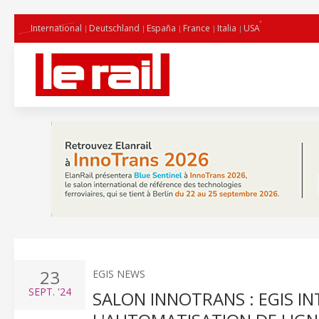
International
Deutschland
España
France
Italia
USA
23
EGIS NEWS
SEPT.
'24
SALON INNOTRANS : EGIS IN