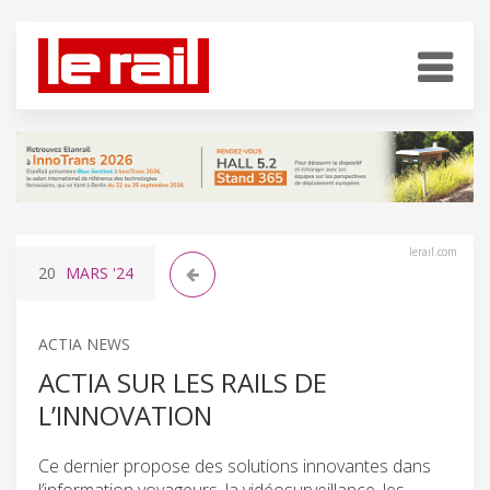
lerail.com
20
MARS
'24
ACTIA NEWS
ACTIA SUR LES RAILS DE
L’INNOVATION
Ce dernier propose des solutions innovantes dans
l’information voyageurs, la vidéosurveillance, les