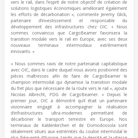
vers le rail, dans l’esprit de notre objectif de création de
solutions logistiques économiques améliorant également
les efforts de décarbonation », commente Jeremy Glick,
partenaire d’investissement et responsable du
développement des infrastructures chez OIC. « Nous
sommes convaincus que CargoBeamer favorisera la
transition modale vers le rail en Europe, avec ses deux
nouveaux terminaux intermodaux extrêmement
innovants. »
« Nous sommes ravis de notre partenariat capitalistique
avec OIC, dans le cadre duquel nous avons positionné des
pièces maîtresses afin de faire de CargoBeamer le
champion intermodal qui dynamise la transition modale
du fret plus que nécessaire de la route vers le rail », ajoute
Nicolas Albrecht, PDG de CargoBeamer. « Depuis le
premier jour, OIC a démontré qu’il était un partenaire
visionnaire engagé à accompagner la réalisation
d’infrastructures ultra-modernes permettant de
décarboner le transport terrestre en Europe. Nos
terminaux de Kaldenkirchen et de Domodossola sont
idéalement situés aux extrémités du couloir intermodal le
plus fréquenté d’Europe, tandis que la densité et la vitesse