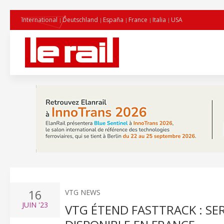
International
Deutschland
España
France
Italia
USA
16
VTG NEWS
JUIN
'23
VTG ÉTEND FASTTRACK : S