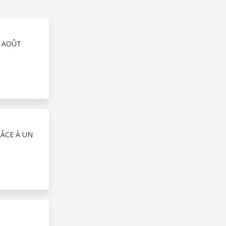
4 AOÛT
RÂCE À UN