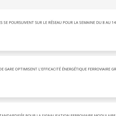
RS SE POURSUIVENT SUR LE RÉSEAU POUR LA SEMAINE DU 8 AU 1
E GARE OPTIMISENT L'EFFICACITÉ ÉNERGÉTIQUE FERROVIAIRE G
TANDARDISÉE POUR LA SIGNALISATION FERROVIAIRE MODULAIRE