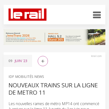
lerail.com
09
JUIN
'23
IDF MOBILITÉS NEWS
NOUVEAUX TRAINS SUR LA LIGNE
DE METRO 11
Les nouvelles rames de métro MP14 ont commencé
à arriver sur la ligne 11 à partir du 1er juin pour