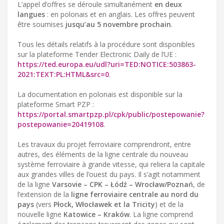
L’appel d’offres se déroule simultanément
en deux
langues
: en polonais et en anglais. Les offres peuvent
être soumises
jusqu’au 5 novembre prochain
.
Tous les détails relatifs à la procédure sont disponibles
sur la plateforme Tender Electronic Daily de l’UE :
https://ted.europa.eu/udl?uri=TED:NOTICE:503863-
2021:TEXT:PL:HTML&src=0
.
La documentation en polonais est disponible sur la
plateforme Smart PZP :
https://portal.smartpzp.pl/cpk/public/postepowanie?
postepowanie=20419108
.
Les travaux du projet ferroviaire comprendront, entre
autres, des éléments de la ligne centrale du nouveau
système ferroviaire à grande vitesse, qui reliera la capitale
aux grandes villes de l’ouest du pays. Il s’agit notamment
de la ligne
Varsovie – CPK – Łódź – Wrocław/Poznań
, de
l’extension de la
ligne ferroviaire centrale au nord du
pays
(vers
Płock, Włocławek et la Tricity
) et de la
nouvelle ligne
Katowice – Kraków
. La ligne comprend