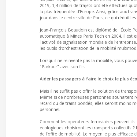
2019, 1,4 million de trajets ont été effectués quo
la plus fréquentée d'Europe. Ainsi, grâce aux tran
jour dans le centre-ville de Paris, ce qui réduit l
Jean-François Beaudoin est diplômé de l'École 
automatique à Mines Paris Tech en 2004. Il est en
l'activité de signalisation mondiale de l'entrepri
les outils d'orchestration de la mobilité multimodale
Lorsqu'il ne réinvente pas la mobilité, vous pouve
"Parkour" avec son fils.
Aider les passagers à faire le choix le plus éc
Mais il ne suffit pas d'offrir la solution de transpo
Même si de nombreuses personnes souhaitent rédu
retard ou de trains bondés, elles seront moins m
personnel.
Comment les opérateurs ferroviaires peuvent-ils s
écologiques choisiront les transports collectifs ? I
de l'offre de mobilité. Le moyen le plus efficace d'