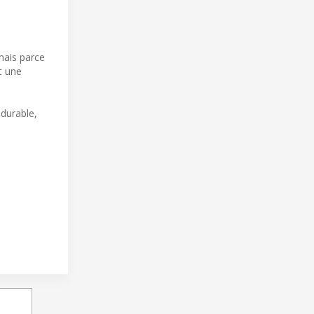
 mais parce
t une
 durable,