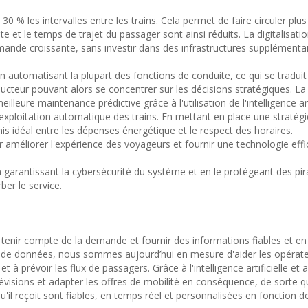
30 % les intervalles entre les trains. Cela permet de faire circuler plus
e et le temps de trajet du passager sont ainsi réduits. La digitalisat
emande croissante, sans investir dans des infrastructures supplémen
n automatisant la plupart des fonctions de conduite, ce qui se traduit
ducteur pouvant alors se concentrer sur les décisions stratégiques. La
lleure maintenance prédictive grâce à l'utilisation de l'intelligence arti
exploitation automatique des trains. En mettant en place une stratégi
is idéal entre les dépenses énergétique et le respect des horaires.
 améliorer l'expérience des voyageurs et fournir une technologie eff
 garantissant la cybersécurité du système et en le protégeant des pir
ber le service.
r tenir compte de la demande et fournir des informations fiables et e
e de données, nous sommes aujourd’hui en mesure d'aider les opérat
 à prévoir les flux de passagers. Grâce à l'intelligence artificielle et
révisions et adapter les offres de mobilité en conséquence, de sorte q
'il reçoit sont fiables, en temps réel et personnalisées en fonction d