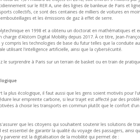
tidiennement sur le RER A, une des lignes de banlieue de Paris et ligne
sports collectifs, ce sont des centaines de milliers de voitures en mo
es embouteillages et les émissions de gaz à effet de serre.
Polytechnique en 1998 et a obtenu un doctorat en mathématiques et e
 charge d'Alstom Digital Mobility depuis 2017. À ce titre, Jean-Françoi
se, y compris les technologies de base du futur telles que la conduite 
 utilisant l'intelligence artificielle, ainsi que la cybersécurité.
z le surprendre à Paris sur un terrain de basket ou en train de pratique
ologique
rt la plus écologique, il faut aussi que les gens soient motivés pour l'uti
ire leur empreinte carbone, si leur trajet est affecté par des prob
otivées à choisir les transports en commun plutôt que le confort d'un
'assurer que les citoyens qui souhaitent soutenir les solutions de tr
l est essentiel de garantir la qualité du voyage des passagers, ainsi que
y parvenir est la digitalisation de la mobilité qui permet de :