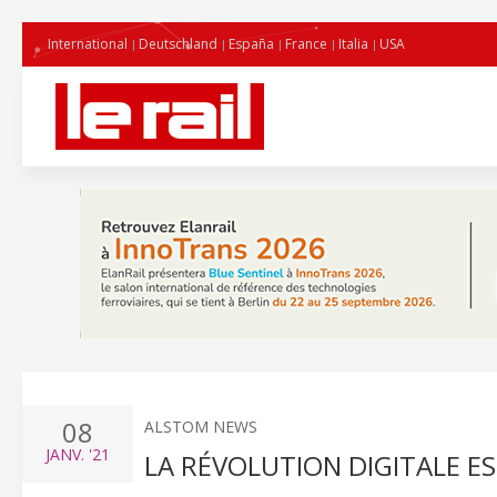
International
Deutschland
España
France
Italia
USA
08
ALSTOM NEWS
JANV.
'21
LA RÉVOLUTION DIGITALE ES