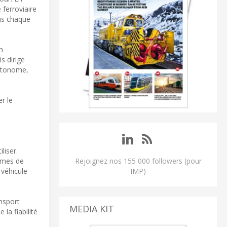
 ferroviaire
ins chaque
n
s dirige
autonome,
r le
liser.
lèmes de
Rejoignez nos 155 000 followers (pour
 véhicule
IMP)
ansport
MEDIA KIT
 la fiabilité