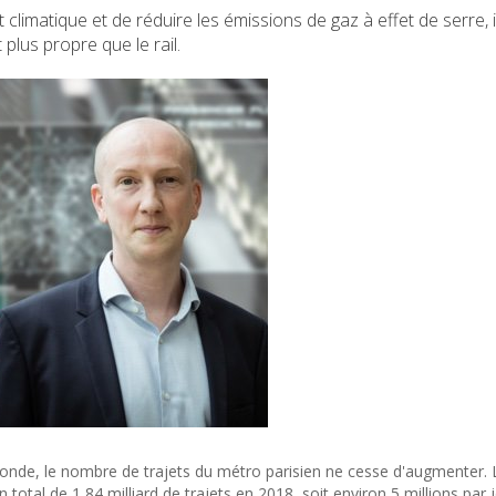
 climatique et de réduire les émissions de gaz à effet de serre, i
plus propre que le rail.
e, le nombre de trajets du métro parisien ne cesse d'augmenter. L
n total de 1,84 milliard de trajets en 2018, soit environ 5 millions par 