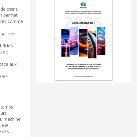
 de trains
ion permet
taires comme
 par des
ficielle.
e de
icace aux
ates
n temps
eurs
 au machine
ue le
e ses