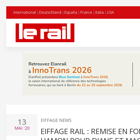
International
Deutschland
España
France
Italia
USA
13
EIFFAGE NEWS
MAI
'20
EIFFAGE RAIL : REMISE EN 