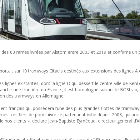
es 63 rames livrées par Alstom entre 2003 et 2019 et confirme un p
portait sur 10 tramways Citadis destinés aux extensions des lignes A 
lignes existantes, dont la ligne D qui dessert le centre-ville de Kehl
anchir une frontière en France ; il est homologué suivant le BOStrab,
ation des tramways en Allemagne.
ient français qui possèdera l’une des plus grandes flottes de tramway
très fiers de poursuivre ce partenariat initié depuis 2003, qui pro
e nos clients », déclare Jean-Baptiste Eyméoud, directeur général d’
 mètres et offrent une capacité d’accueil de 288 passagers. Ils sont