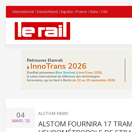
International
Deutschland
España
France
Italia
USA
04
ALSTOM NEWS
MARS
'20
ALSTOM FOURNIRA 17 TRAM