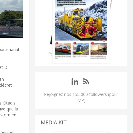
artenariat
et D.
 en
 décret
Rejoignez nos 155 000 followers (pour
IMP)
s Citadis
uve que la
Alstom en
MEDIA KIT
 équipés