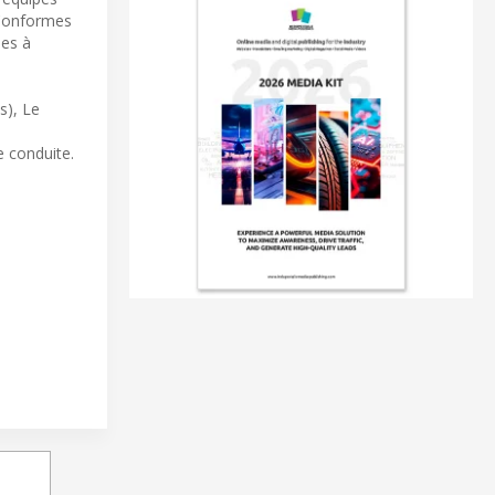
 Conformes
nes à
s), Le
e conduite.