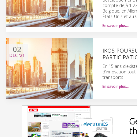
compte déjà 1 23
Belgique, en Alle
États-Unis et au
En savoir plus…
02
IKOS POURS
DEC
'21
PARTICIPAT
En 15 ans d’exis
d’innovation tou
transports
En savoir plus…