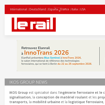
International
Deutschland
España
France
Italia
USA
IKOS GROUP NEWS
IKOS Group
est spécialisé dans l'
ingénierie ferroviaire et le
signalisation
, la
conception de matériel roulant
et les
proj
transports
, la
mobilité urbaine
et la
logistique ferroviaire
,