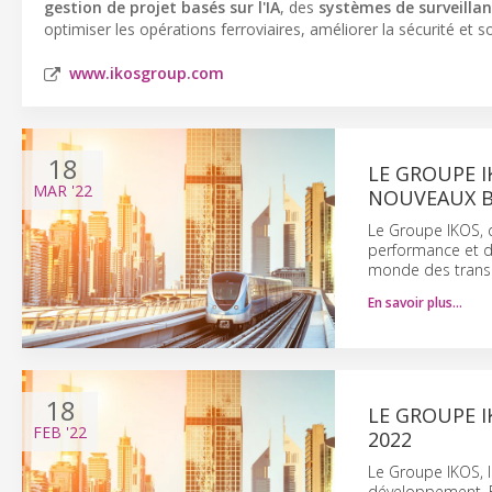
gestion de projet basés sur l'IA
, des
systèmes de surveillan
optimiser les opérations ferroviaires, améliorer la sécurité et s
www.ikosgroup.com
18
LE GROUPE 
MAR
'22
NOUVEAUX B
Le Groupe IKOS, 
performance et d
monde des transpo
En savoir plus…
18
LE GROUPE I
FEB
'22
2022
Le Groupe IKOS, l
développement. En