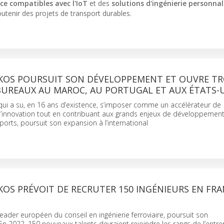
ce compatibles avec l'IoT
et des
solutions d'ingénierie personnal
outenir des projets de transport durables.
IKOS POURSUIT SON DÉVELOPPEMENT ET OUVRE TR
UREAUX AU MAROC, AU PORTUGAL ET AUX ÉTATS-
qui a su, en 16 ans d’existence, s’imposer comme un accélérateur de
’innovation tout en contribuant aux grands enjeux de développemen
rts, poursuit son expansion à l’international
KOS PRÉVOIT DE RECRUTER 150 INGÉNIEURS EN FRA
eader européen du conseil en ingénierie ferroviaire, poursuit son
 2022, 150 nouveaux talents devraient rejoindre les rangs de l’entrep