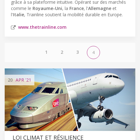
grâce à sa plateforme intuitive. Opérant sur des marchés
comme le
Royaume-Uni
, la
France
, l'
Allemagne
et
l'
Italie
, Trainline soutient la mobilité durable en Europe.
www.thetrainline.com
1
2
3
4
20
APR
'21
LOI CLIMAT ET RÉSILIENCE