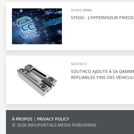
SYSGO NEWS
SYSGO : L’HYPERVISEUR PIKEO
SOUTHCO
SOUTHCO AJOUTE À SA GAMME
REPLIABLES FINS DES VÉHIC
À PROPOS
|
PRIVACY POLICY
© 2026 INDUPORTALS MEDIA PUBLISHING
LIST OF COMPANIES