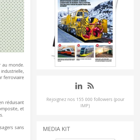
er au monde.
ndustrielle,
r ferroviaire
Rejoignez nos 155 000 followers (pour
en réduisant
IMP)
omposite, et
s.
ssagers sans
MEDIA KIT