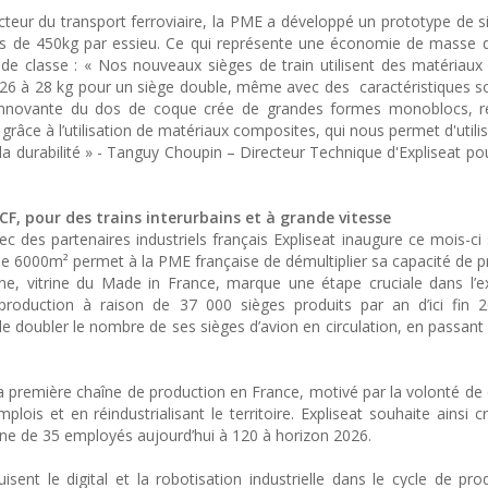
teur du transport ferroviaire, la PME a développé un prototype de si
rès de 450kg par essieu. Ce qui représente une économie de masse d
e classe : « Nos nouveaux sièges de train utilisent des matériau
nt 26 à 28 kg pour un siège double, même avec des caractéristiques s
innovante du dos de coque crée de grandes formes monoblocs, ré
grâce à l’utilisation de matériaux composites, qui nous permet d'utili
a durabilité » - Tanguy Choupin – Directeur Technique d'Expliseat pou
F, pour des trains interurbains et à grande vitesse
c des partenaires industriels français Expliseat inaugure ce mois-ci
 de 6000m² permet à la PME française de démultiplier sa capacité de p
ine, vitrine du Made in France, marque une étape cruciale dans l’
 production à raison de 37 000 sièges produits par an d’ici fin 
s de doubler le nombre de ses sièges d’avion en circulation, en passan
r sa première chaîne de production en France, motivé par la volonté de
lois et en réindustrialisant le territoire. Expliseat souhaite ainsi c
usine de 35 employés aujourd’hui à 120 à horizon 2026.
isent le digital et la robotisation industrielle dans le cycle de pro