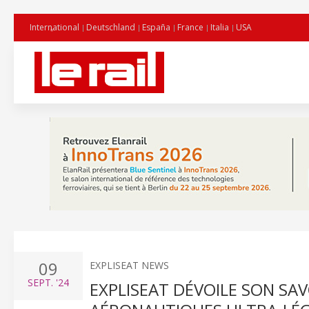
International
Deutschland
España
France
Italia
USA
09
EXPLISEAT NEWS
SEPT.
'24
EXPLISEAT DÉVOILE SON SAV