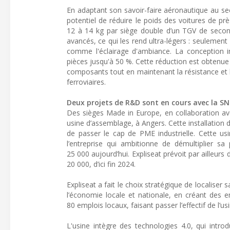
En adaptant son savoir-faire aéronautique au sec
potentiel de réduire le poids des voitures de p
12 à 14 kg par siège double d’un TGV de second
avancés, ce qui les rend ultra-légers : seuleme
comme l'éclairage d'ambiance. La conception 
pièces jusqu'à 50 %. Cette réduction est obtenue 
composants tout en maintenant la résistance et l
ferroviaires.
Deux projets de R&D sont en cours avec la SNC
Des sièges Made in Europe, en collaboration ave
usine d’assemblage, à Angers. Cette installation
de passer le cap de PME industrielle. Cette us
l’entreprise qui ambitionne de démultiplier sa
25 000 aujourd’hui. Expliseat prévoit par ailleur
20 000, d’ici fin 2024.
Expliseat a fait le choix stratégique de localise
l’économie locale et nationale, en créant des emp
80 emplois locaux, faisant passer l’effectif de l’
L'usine intègre des technologies 4.0, qui introdu