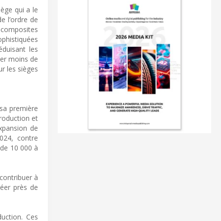
ège qui a le
e l’ordre de
x composites
ophistiquées
duisant les
ser moins de
r les sièges
 sa première
roduction et
expansion de
2024, contre
t de 10 000 à
 contribuer à
réer près de
duction. Ces