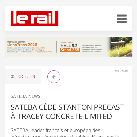
lerail.com
05
OCT.
'23
SATEBA NEWS
SATEBA CÈDE STANTON PRECAST
À TRACEY CONCRETE LIMITED
SATEBA, leader français et européen des
infrastructures ferroviaires durables détenu par le