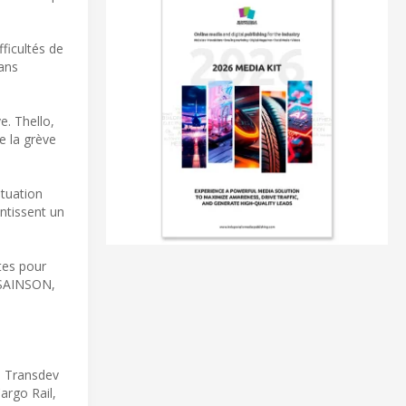
fficultés de
dans
e. Thello,
e la grève
ituation
ntissent un
tes pour
l SAINSON,
, Transdev
argo Rail,