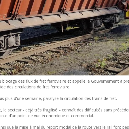
 blocage des flux de fret ferroviaire et appelle le Gouvernement à pr
e des circulations de fret ferroviaire.
plus d'une semaine, paralyse la circulation des trains de fret.
 le secteur - déjà très fragilisé – connaît des difficultés sans précéde
mante d'un point de vue économique et commercial.
si que la mise à mal du report modal de la route vers le rail font pes