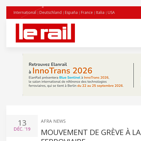
International
Deutschland
España
France
Italia
USA
13
AFRA NEWS
DÉC.
'19
MOUVEMENT DE GRÈVE À LA 