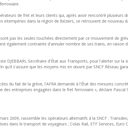
ferroviaire.
rateurs de fret et leurs clients qui, après avoir rencontré plusieurs di
ntes intempéries dans la région de Béziers, se retrouvent de nouveau 
 ne sont pas les seules touchées directement par ce mouvement de grèv
 est également contrainte d'annuler nombre de ses trains, en raison d
te DJEBBARI, Secrétaire d'État aux Transports, pour l'alerter sur la s
 afin qu'il s'assure que les moyens mis en œuvre par SNCF Réseau gara
cées du fait de la grève, l'AFRA demande à l'État des mesures concrè
rvie des entreprises engagées dans le fret ferroviaire », déclare Pasca
 mars 2009, rassemble les opérateurs alternatifs à la SNCF : Transdev
ctives dans le transport de voyageurs ; Colas Rail, ETF Services, Euro C