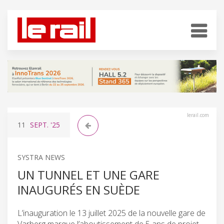
lerail.com
11
SEPT.
'25
SYSTRA NEWS
UN TUNNEL ET UNE GARE
INAUGURÉS EN SUÈDE
L’inauguration le 13 juillet 2025 de la nouvelle gare de
Varberg marque l’aboutissement de 5 ans de projet,