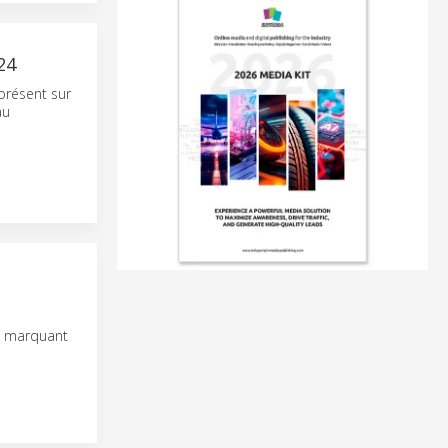
24
présent sur
au
s, marquant