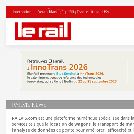
International
Deutschland
España
France
Italia
USA
RAILVIS NEWS
RAILVIS.com
est une plateforme numérique spécialisée dans l
services tels que la
location de wagons
, le
transport de ma
l'
analyse de données
de pointe pour améliorer l'
efficacité
et 